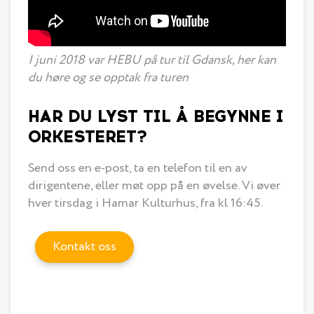
I juni 2018 var HEBU på tur til Gdansk, her kan
du høre og se opptak fra turen
HAR DU LYST TIL Å BEGYNNE I
ORKESTERET?
Send oss en e-post, ta en telefon til en av
dirigentene, eller møt opp på en øvelse. Vi øver
hver tirsdag i Hamar Kulturhus, fra kl 16:45.
Kontakt oss