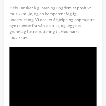
Hebu ønsker å gi barn og ungdom et positivt
musikkmiljø, og en kompetent faglig
undervisning. Vi ønsker å hjelpe og oppmuntre
nye talenter fra vårt distrikt, og legge et
grunnlag for rekruttering til Hedmarks
musikkliv.