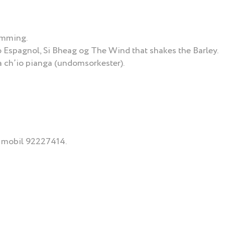
emming.
o Espagnol, Si Bheag og The Wind that shakes the Barley.
ia ch’io pianga (undomsorkester).
, mobil 92227414.