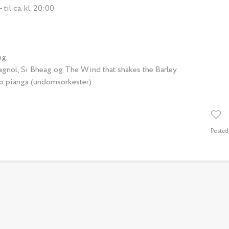
til ca. kl. 20:00.
ng.
agnol, Si Bheag og The Wind that shakes the Barley.
’io pianga (undomsorkester).
Posted