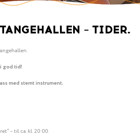
TANGEHALLEN – TIDER.
tangehallen.
i god tid!
lass med stemt instrument.
t” – til ca. kl. 20:00.